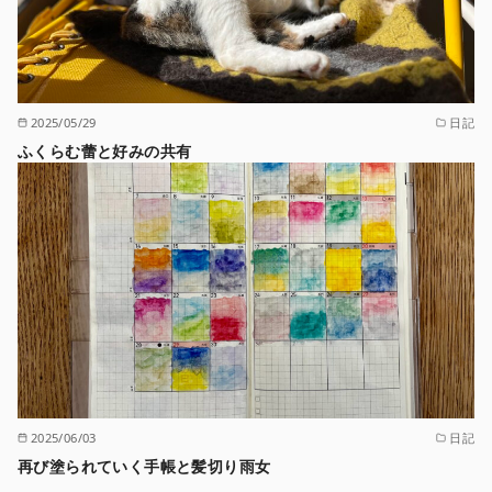
2025/05/29
日記
ふくらむ蕾と好みの共有
2025/06/03
日記
再び塗られていく手帳と髪切り雨女