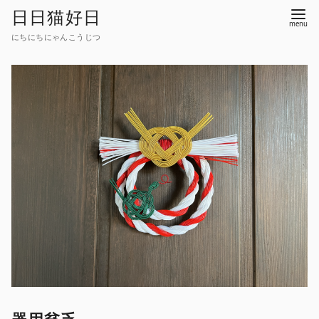
コ
日日猫好日
ン
にちにちにゃんこうじつ
テ
ン
ツ
へ
移
動