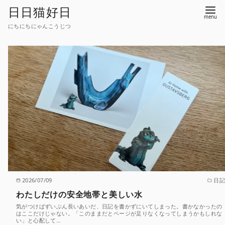
コ
日日猫好日
ン
にちにちにゃんこうじつ
テ
ン
ツ
へ
移
動
2026/07/09
日記
わたしだけの安全地帯と美しい水
気がつけばずいぶん長いあいだ、日記を書かずにいてしまった。書かなかったの
はここだけじゃない。「このままだとページが足りなくなってしまうかもしれな
い」と心配して…