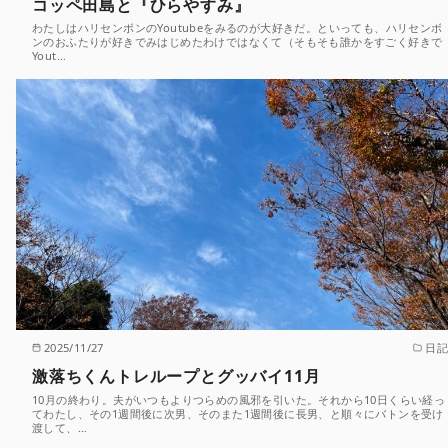
コッペ田島と『ひらやすみ』
わたしはハリセンボンのYoutubeをみるのが大好きだ。といっても、ハリセンボ
ンのおふたりが好きでみはじめたわけではなくて（そもそも誰かをすごく好きで
Yout…
2025/11/27
日記
激落ちくんトレループとグッバイ11月
10月の終わり。夫がいつもよりつらめの風邪を引いた。それから10日くらい経っ
てわたし、その1週間後に次男、そのまた1週間後に長男、と順々にバトンを受け
渡して、…