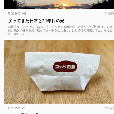
2026/01/05
日記
戻ってきた日常と21年目の光
お正月がくるたびに「ああ、そろそろ始まる頃だな」と懐かしく思い出す。21年
前、義父の訃報を受け取ってお別れをしたあと、はじめての陣痛がきた。そうし
て、悲しみの…
2025/11/28
日記