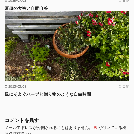
2025/07/02
日記
夏越の大祓と自問自答
2025/05/08
日記
風にそよぐハーブと贈り物のような自由時間
コメントを残す
メールアドレスが公開されることはありません。
※
が付いている欄
は必須項目です