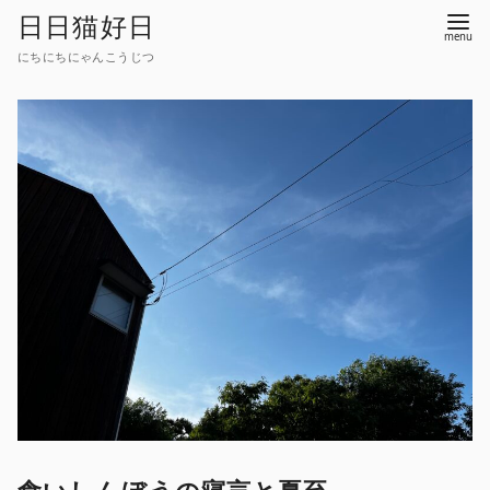
コ
日日猫好日
ン
にちにちにゃんこうじつ
テ
ン
ツ
へ
移
動