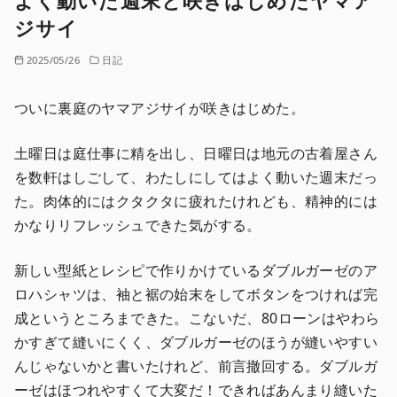
よく動いた週末と咲きはじめたヤマア
ジサイ
2025/05/26
日記
ついに裏庭のヤマアジサイが咲きはじめた。
土曜日は庭仕事に精を出し、日曜日は地元の古着屋さん
を数軒はしごして、わたしにしてはよく動いた週末だっ
た。肉体的にはクタクタに疲れたけれども、精神的には
かなりリフレッシュできた気がする。
新しい型紙とレシピで作りかけているダブルガーゼのア
ロハシャツは、袖と裾の始末をしてボタンをつければ完
成というところまできた。こないだ、80ローンはやわら
かすぎて縫いにくく、ダブルガーゼのほうが縫いやすい
んじゃないかと書いたけれど、前言撤回する。ダブルガ
ーゼはほつれやすくて大変だ！できればあんまり縫いた