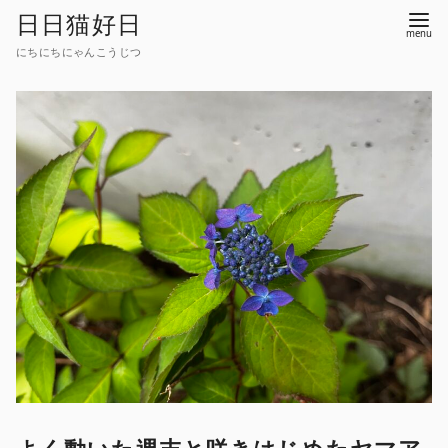
コ
日日猫好日
ン
にちにちにゃんこうじつ
テ
ン
ツ
へ
移
動