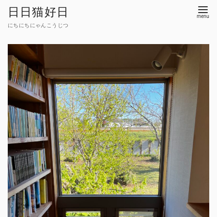
コ
日日猫好日
ン
にちにちにゃんこうじつ
テ
ン
ツ
へ
移
動